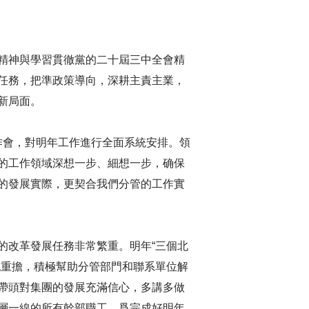
精神與學習貫徹黨的二十屆三中全會精
任務，把準政策導向，深耕主責主業，
新局面。
工作會，對明年工作進行全面系統安排。領
的工作領域深想一步、細想一步，确保
的發展實際，更契合我們分管的工作實
的改革發展任務非常繁重。明年“三個北
挑重擔，積極幫助分管部門和聯系單位解
帶頭對集團的發展充滿信心，多講多做
層一線的所有幹部職工，爲完成好明年