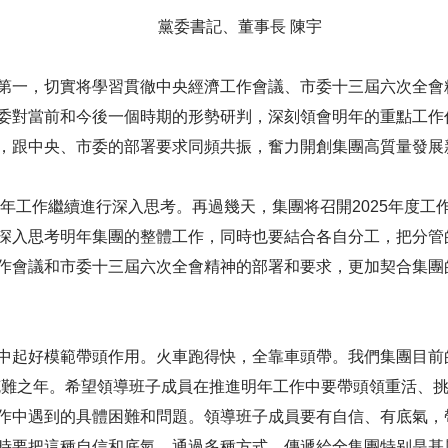
黨委書記、董事長 陳宇
第一，切實将學習貫徹中央經濟工作會議、市委十三屆六次全會
委對當前和今後一個時期的形勢研判，深刻領會明年的重點工作
，跟中央、市委的部署要求同頻共振，奮力開創集團高質量發展
5年工作繼續進行深入思考。再過幾天，集團将召開2025年度
深入思考明年集團的整體工作，同時也要結合各自分工，把分管
作會議和市委十三屆六次全會精神的部署和要求，更加契合集團
中起好模範帶頭作用。火車跑得快，全靠車頭帶。我們集團目前
克難之年。希望領導班子成員在推進明年工作中要帶頭領重活、
作中遇到的具體困難和問題。領導班子成員要有自信、有底氣，
時要把這種自信和底氣，通過多種方式，傳遞給全集團特别是基